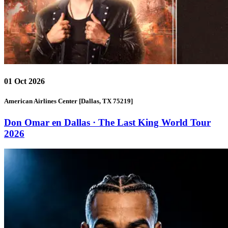
01
Oct 2026
American Airlines Center [Dallas, TX 75219]
Don Omar en Dallas · The Last King World Tour
2026