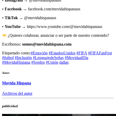
•
Instagram
→ @movidahispanaus
•
Facebook
→ facebook.com/movidahispanaus
•
TikTok
→ @movidahispanaus
•
YouTube
→
https://www.youtube.com/@movidahispanaus
¿Quieres colaborar, anunciar o ser parte de nuestro contenido?
Escríbenos:
somos@movidahispana.com
Etiquetado como:
#Emoción
#EstadosUnidos
#FIFA
#FIFAFanFest
#futbol
#Inclusión
#LenguajedeSeñas
#MovidaalDía
#MovidaHispana
#Sordos
#Unión
dallas
Autor
Movida Hispana
Archivos del autor
publicidad