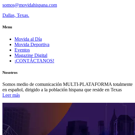
somos@movidahispana.com
Dallas, Texas.
Menu
Movida al Día
Movida Deportiva
Eventos
Magazine Digital
¡CONTÁCTANOS!
Nosotros
Somos medio de comunicación MULTI-PLATAFORMA totalmente
en español, dirigido a la población hispana que reside en Texas
Leer más